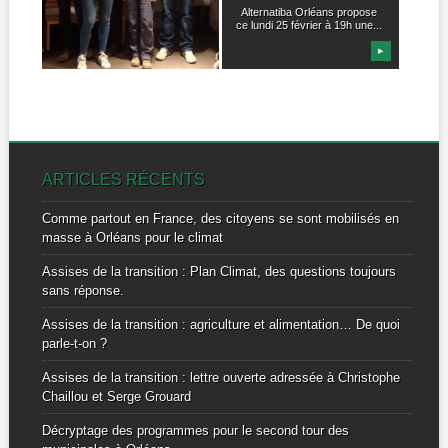
SE MONTRENT
Alternatiba Orléans propose
ÉNERGIQUE POUR
ce lundi 25 février à 19h une...
LES
▶
▶
RENOUVELABLES
⚡️
Orléans, le 25 février 2019.
Sur l’invitation d’Alternatiba
Orléans, une cinquantaine...
ARTICLES RÉCENTS
Comme partout en France, des citoyens se sont mobilisés en
masse à Orléans pour le climat
Assises de la transition : Plan Climat, des questions toujours
sans réponse.
Assises de la transition : agriculture et alimentation… De quoi
parle-t-on ?
Assises de la transition : lettre ouverte adressée à Christophe
Chaillou et Serge Grouard
Décryptage des programmes pour le second tour des