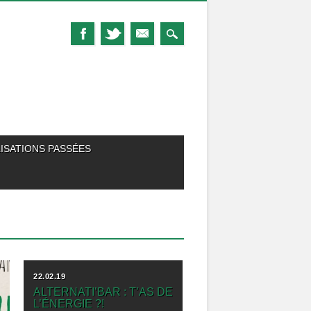
ISATIONS PASSÉES
22.02.19
E
ALTERNATI’BAR : T’AS DE
L’ÉNERGIE ?!