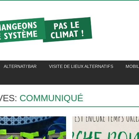
ALTERNATI’BAR
VISITE DE LIEUX ALTERNATIFS
MOBIL
VES:
COMMUNIQUÉ
16.03.19
12.03.19
URGENCE CLIMATIQUE :
UNE NOUVELLE MARCH
2 500 CITOYENS
POUR LE CLIMAT ET LE