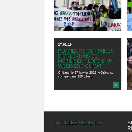
SE SONT MOBILISÉS EN
MASSE À ORLÉANS
POUR LE CLIMAT
Orléans, le 28 mars 2021. A la veille de
l’examen du...
▶
27.01.19
PLUSIEURS CENTAINES
D’ORLÉANAIS SE
MOBILISENT LORS D’UN
WEEK-END CLIMAT
Orléans, le 27 janvier 2019. A Orléans,
comme dans 120 villes...
▶
ARTICLES RÉCENTS
S
R