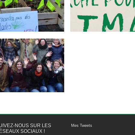
RÉCLAMENT DES
VIVANT CE SAMEDI 16
ACTIONS IMMÉDIATES
MARS POUR
DES ÉLU-ES DE LA
INTERPELLER LES ÉLUS
MÉTROPOLE D’ORLÉANS
DE LA MÉTROPOLE
Orléans, le 16 mars 2019. Ce samedi, 2
Orléans, le 12 mars 2019. A Orléans,
▶
▶
500 citoyens et...
comme dans 170 villes...
19.01.19
DES CITOYENS DE
L’ORLÉANAIS VISITENT
LE PÔLE ESS
ABRAYSIEN,
“FACILITATEUR D’UNE
ÉCONOMIE
ALTERNATIVE”
▶
Orléans, le 19 janvier 2019. Le collectif
citoyen Alternatiba Orléans a...
UIVEZ-NOUS SUR LES
Mes Tweets
ÉSEAUX SOCIAUX !